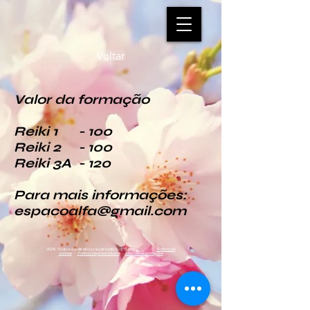
Voltar
Valor da formação
Reiki 1 - 100
Reiki 2 - 100
Reiki 3A - 120
Para mais informações:
espacoalfa@gmail.com
2026 - Todos os direitos reservados -
CTLeiria
Politica de
cookies
-
Politica de
privacidade
-
Livro de reclamações