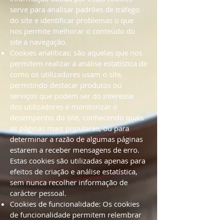
serve para analisar padrões de tráfego
do site e identificar problemas o que
nos permite melhorar o conteúdo do
site a navegação.
Cookies analíticas: são aquelas que nos
permitem realizar a análise estatística de
como os utilizadores usam o site,
permitindo destacar produtos ou
serviços que podem ser do interesse
dos utilizadores e monitorizar o
desempenho do site, conhecendo quais
as páginas mais populares, ou para
determinar a razão de algumas páginas
estarem a receber mensagens de erro.
Estas cookies são utilizadas apenas para
efeitos de criação e análise estatística,
sem nunca recolher informação de
carácter pessoal.
Cookies de funcionalidade: Os cookies
de funcionalidade permitem relembrar