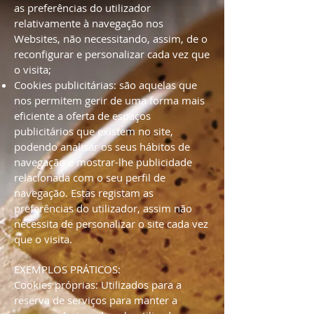
as preferências do utilizador
relativamente à navegação nos
Websites, não necessitando, assim, de o
reconfigurar e personalizar cada vez que
o visita;
Cookies publicitárias: são aquelas que
nos permitem gerir de uma forma mais
eficiente a oferta de espaços
publicitários que existem no site,
podendo analisar os seus hábitos de
navegação e mostrar-lhe publicidade
relacionada com o seu perfil de
navegação. Estas registam as
preferências do utilizador, assim não
necessita de personalizar o site cada vez
que o visita.
EXEMPLOS PRÁTICOS:
Cookies próprias: Utilizados para a
reserva de serviços para manter a