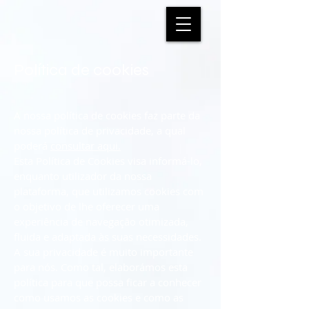
Política de cookies
A nossa política de cookies faz parte da
nossa política de privacidade, a qual
poderá
consultar aqui.
Esta Política de Cookies visa informá-lo,
enquanto utilizador da nossa
plataforma, que utilizamos cookies com
o objetivo de lhe oferecer uma
experiência de navegação otimizada,
fluida e adaptada às suas necessidades.
A sua privacidade é muito importante
para nós. Como tal, elaborámos esta
política para que possa ficar a conhecer
como usamos as cookies e como as