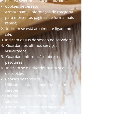
reserva selecionada pelo utilizador.
Cookies de sessão:
Armazenam a informação de categoria
para mostrar as páginas de forma mais
rápida;
Indicam se está atualmente ligado no
site;
Indicam os IDs de sessão no servidor;
Guardam os últimos serviços
visualizados;
Guardam Informação sobre as
pesquisas;
Indicam se o utilizador autoriza o uso
de cookies.
Cookies de terceiros:
Utilizados para distinguir utilizadores e
sessões;
Utilizados para determinar novas visitas,
sessões;
Armazenam a fonte de tráfego para
explicar como o utilizador chega ao