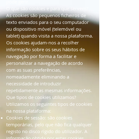
pode gerir.
O que são cookies e para que servem?
As cookies são pequenos ficheiros de
texto enviados para o seu computador
ou dispositivo móvel (telemóvel ou
tablet) quando visita a nossa plataforma.
Os cookies ajudam-nos a recolher
informação sobre os seus hábitos de
navegação por forma a facilitar e
personalizar a navegação de acordo
com as suas preferências,
nomeadamente eliminando a
necessidade de introduzir
repetidamente as mesmas informações.
Que tipos de cookies utilizamos?
Utilizamos os seguintes tipos de cookies
na nossa plataforma:
Cookies de sessão: são cookies
temporárias, pelo que não fica qualquer
registo no disco rígido do utilizador. A
informação obtida por estas cookies