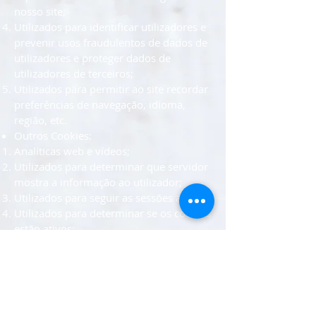
nosso site;
Utilizados para identificar utilizadores e
prevenir usos fraudulentos de dados de
utilizadores e proteger dados de
utilizadores de terceiros;
Utilizados para permitir ao site recordar
preferências de navegação, idioma,
região, etc.
Outros Cookies:
Analíticas web e vídeos;
Utilizados para determinar que servidor
mostra a informação ao utilizador;
Utilizados para seguir as sessões ativas;
Utilizados para determinar se os cookies
estão ativos;
Utilizados para medir o tempo de
resposta dos utilizadores;
Utilizados para identificar quantas vezes
nos visitou um utilizador;
E ainda, permitir saber se é a primeira