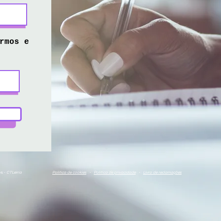
rmos e
os -
CTLeiria
Politica de cookies
-
Politica de
privacidade
-
Livro de reclamações