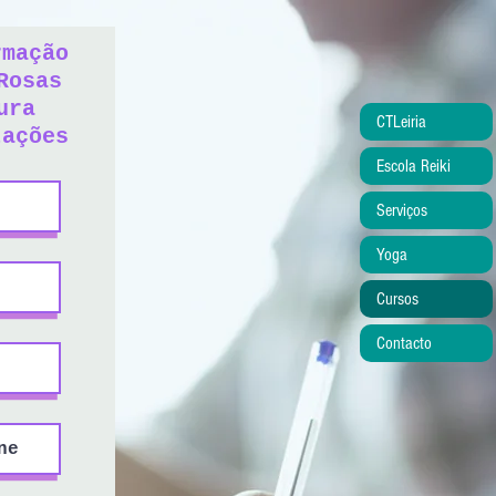
rmação
Rosas
ura
CTLeiria
tações
Escola Reiki
Serviços
Yoga
Cursos
Contacto